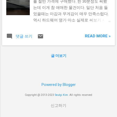
를 절반 가격에 구매했다. 한 30분정도 써봤
는데 이게 참 애매한 물건이다. 일단 처음 들
었을때는 마감과 무게감이 매우 만족스럽다.
역시 하드웨어 명가 마소 실제로 써보기 시작
하면 5분만에 생각이 바뀐다. 지금까지의 타
블릿과 전혀 다른 UI때문인지 도대체 이게 뭐
READ MORE »
댓글 쓰기
하는 물건인가. 잘못 산거 아닌가. 돈이 아깝
다. 라는 생각들이 떠오르게 된다. 그러다가
일단 적응하고나면 마소가 엄청 생각하고 만
글 더보기
든 물건이란걸 깨닫게 된다. 뭐라 콕찝어서
말할 수 는 없지만 인터페이스 하나하나에 엄
청 신경쓴 느낌이 든다. 이제 적응했다 싶어
서 앱스토어에 들어가봤더니... ㅅㅂ 있는게
없다. xbox계정이랑 연동된다고 해서 할만한
Powered by Blogger
게임은 있겠지라고 기대하고 있었는데, 게임
조차 할만한게 없다. 게다가 워낙 유저수가
Copyright @ 2013-2023
Seulgi Kim
. All rights reserved
적어서인지 앱에 대한 평가도 별로 없어서 이
신고하기
게 쓸만한 앱인지 알 수 없다. 아마 반값할인
으로 산게 아니었으면 엄청 후회했을법한 물